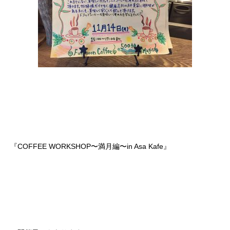
『COFFEE WORKSHOP〜満月編〜in Asa Kafe』