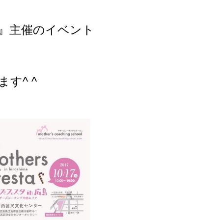
』主催のイベント
す^ ^