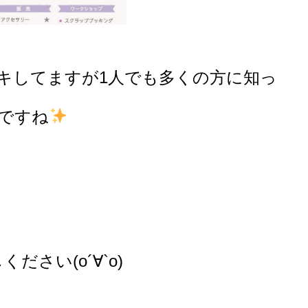
キしてますが1人でも多くの方に知っ
ですね
さい(о´∀`о)